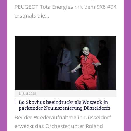
PEUGEOT TotalEnergies mit dem 9X8 #94
erstmals die…
3. JULI 2026
Bo Skovhus beeindruckt als Wozzeck in
packender Neuinszenierung Düsseldorfs
Bei der Wiederaufnahme in Düsseldorf
erweckt das Orchester unter Roland