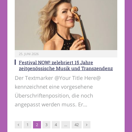
25. JUNI 2026
Festival NOW! zelebriert 15 Jahre
zeitgenössische Musik und Transzendenz
Der Textmarker @Your Title Here@
kennzeichnet eine vorgesehene
Überschriftenposition, die noch
angepasst werden muss. Er…
Vorgänger
Nachfolger
1
2
3
4
…
42