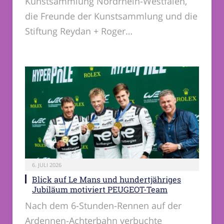
Kunstsammlung Nordrhein-Westfalen,
die Freunde der Kunstsammlung und die
Stiftung Reydan + Roger…
6. JULI 2026
Blick auf Le Mans und hundertjähriges
Jubiläum motiviert PEUGEOT-Team
Nach dem 6-Stunden-Rennen auf der
Ardennen-Achterbahn verbuchte