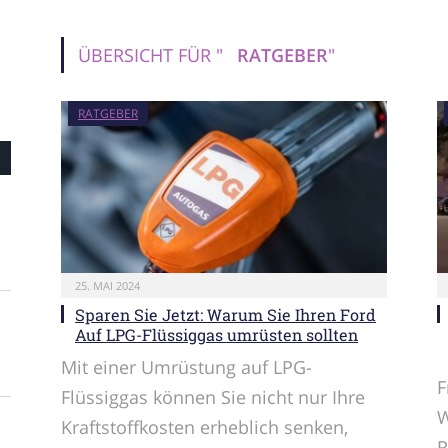
ÜBERSICHT FÜR "
RATGEBER
"
RATGEBER
25. MAI 2024
Sparen Sie Jetzt: Warum Sie Ihren Ford
Auf LPG-Flüssiggas umrüsten sollten
Mit einer Umrüstung auf LPG-
F
Flüssiggas können Sie nicht nur Ihre
W
Kraftstoffkosten erheblich senken,
R