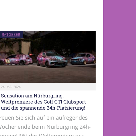
RATGEBER
24. MAI 2024
Sensation am Nürburgring:
Weltpremiere des Golf GTI Clubsport
und die spannende 24h-Platzierung!
reuen Sie sich auf ein aufregendes
ochenende beim Nürburgring 24h-
ennen! Mit der Weltpremiere des