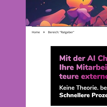
»
Home
Bereich: "Ratgeber"
TV-Sendungen 24