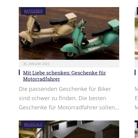
RATGEBER
30. JANUAR 2023
Mit Liebe schenken: Geschenke für
Motorradfahrer
Die passenden Geschenke für Biker
M
sind schwer zu finden. Die besten
E
Geschenke für Motorradfahrer sollen…
M
MUSICALS