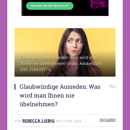
Glaubwürdige Ausreden: Was wird man
Ihnen nie übelnehmen? (Foto: AdobeStock -
GVS 258439373)
Glaubwürdige Ausreden: Was
0
wird man Ihnen nie
übelnehmen?
RATGEBER
REBECCA LIEBIG
VON
AM
3. APRIL 2023