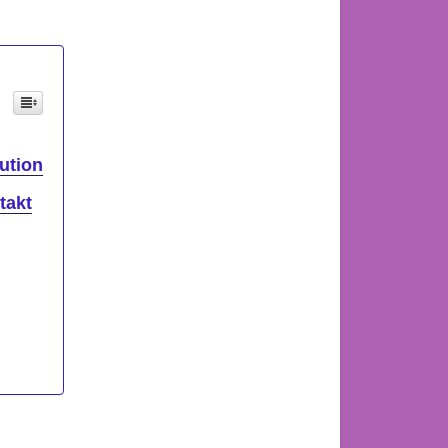
ution
takt