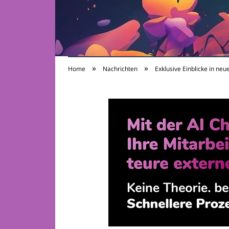
»
»
Home
Nachrichten
Exklusive Einblicke in neu
TV-Sendungen 24