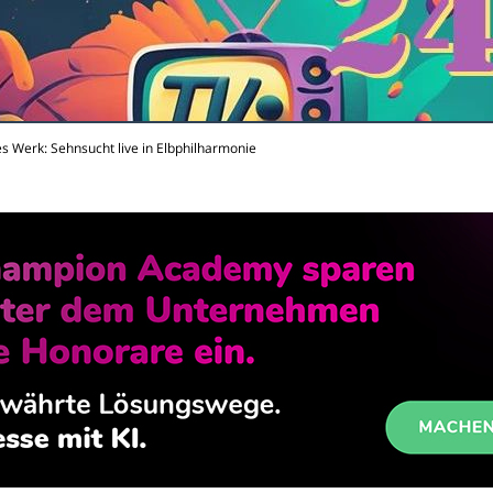
es Werk: Sehnsucht live in Elbphilharmonie