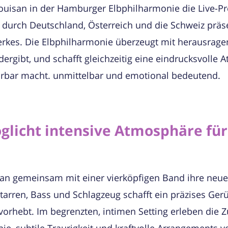
ouisan in der Hamburger Elbphilharmonie die Live-P
durch Deutschland, Österreich und die Schweiz präse
kes. Die Elbphilharmonie überzeugt mit herausragen
dergibt, und schafft gleichzeitig eine eindrucksvoll
ürbar macht. unmittelbar und emotional bedeutend.
glicht intensive Atmosphäre fü
isan gemeinsam mit einer vierköpfigen Band ihre neuen
itarren, Bass und Schlagzeug schafft ein präzises Ge
rhebt. Im begrenzten, intimen Setting erleben die Z
nie, subtile Traurigkeit und kraftvolle Arrangements