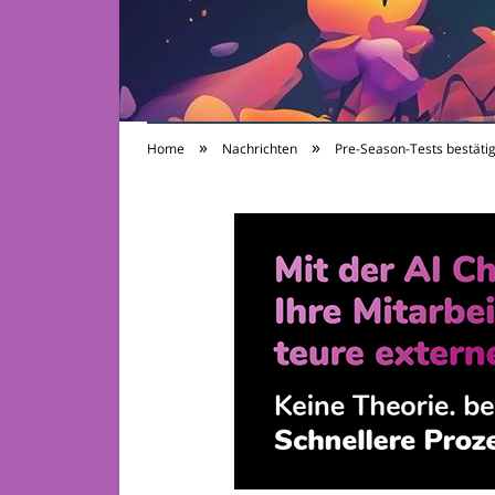
»
»
Home
Nachrichten
Pre-Season-Tests bestäti
TV-Sendungen 24